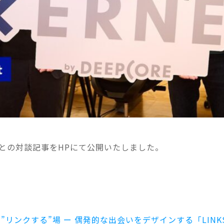
賀との対談記事をHPにて公開いたしました。
ンクする”場 ー 偶発的な出会いをデザインする「LINKS b