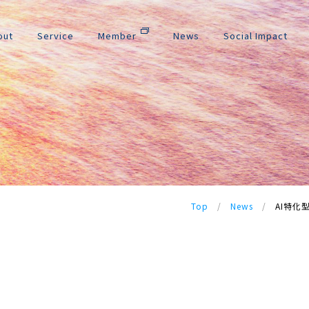
out
Service
Member
News
Social Impact
Top
/
News
/
AI特化