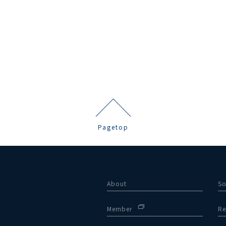
Pagetop
About
So
Member
Re