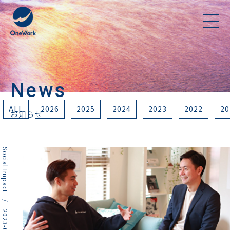
News
ALL
2026
2025
2024
2023
2022
20
お知らせ
Social Impact / 2023-09-08