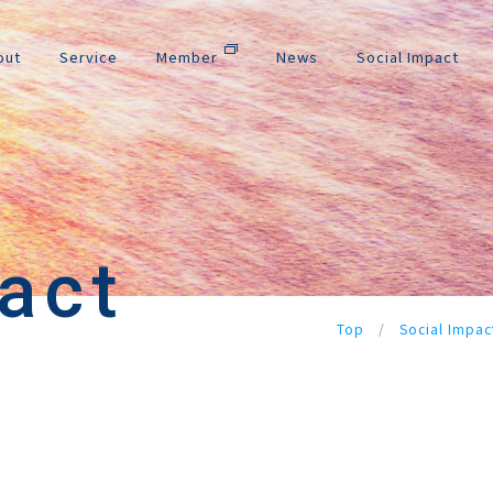
out
Service
Member
News
Social Impact
act
Top
/
Social Impac