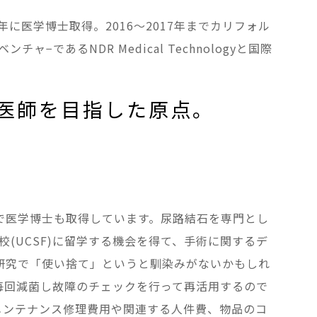
に医学博士取得。2016〜2017年までカリフォル
あるNDR Medical Technologyと国際
医師を目指した原点。
で医学博士も取得しています。尿路結石を専門とし
(UCSF)に留学する機会を得て、手術に関するデ
研究で「使い捨て」というと馴染みがないかもしれ
毎回減菌し故障のチェックを行って再活用するので
メンテナンス修理費用や関連する人件費、物品のコ