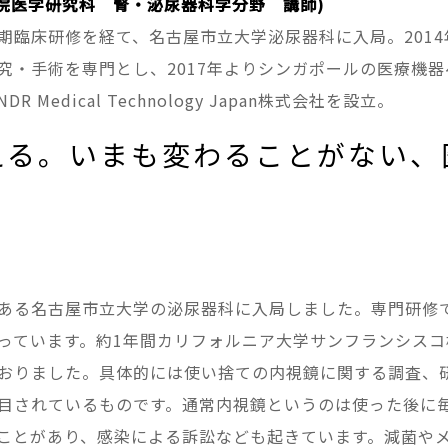
学院医学研究科 腎・泌尿器科学分野 講師)
臨床研修を経て、名古屋市立大学泌尿器科に入局。2014年
術を専門とし、2017年よりシンガポールの医療機器ベンチャ−で
edical Technology Japan株式会社を設立。
える。いまも変わることがない、
ある名古屋市立大学の泌尿器科に入局しました。専門研修
ています。約1年間カリフォルニア大学サンフランシスコ校
おりました。具体的には使い捨ての内視鏡に関する調査、
目されているものです。通常内視鏡というのは使った後に
ことがあり、感染による訴訟なども起きています。減菌や