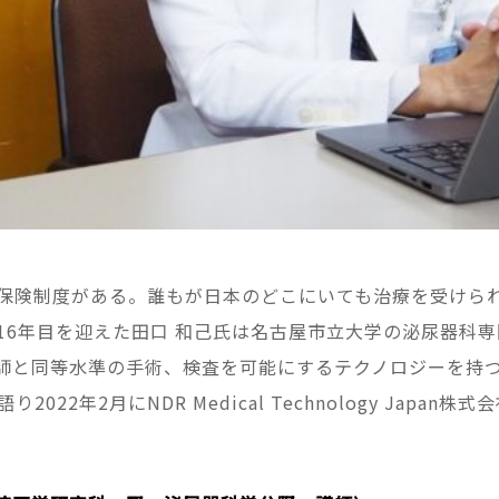
保険制度がある。誰もが日本のどこにいても治療を受けら
年目を迎えた田口 和己氏は名古屋市立大学の泌尿器科専門医と
熟練の医師と同等水準の手術、検査を可能にするテクノロジーを
22年2月にNDR Medical Technology Jap