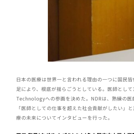
日本の医療は世界一と言われる理由の一つに国民皆
足により、根底が揺らごうとしている。医師として16
Technologyへの参画を決めた。NDRは、
「医師としての仕事を超えた社会貢献がしたい」と語り20
療の未来についてインタビューを行った。