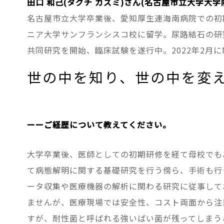
田口 和己(タグチ カズミ)さん(名古屋市立大学大
名古屋市立大学卒業後、愛知厚生連海南病院での初期
ニア大学サンフランシスコ校に留学。尿路結石の研究・手
共同研究を開始、臨床試験を遂行中。2022年2月にNDR M
世の中を知り、世の中を変
ーーご経歴について教えてください。
大学卒業後、医師としての初期研修を経て母校でも
て病態解明に関する基礎研究を行う傍ら、手術も行っ
ータ収集や医療機器の解析に関わる研究に従事して
ませんが、医療現場では安全性、コスト両面から注
すが、耐性菌と呼ばれる強いばい菌が残ってしまう