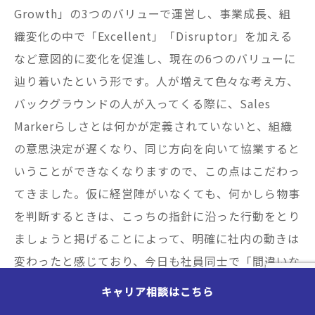
Growth」の3つのバリューで運営し、事業成長、組
織変化の中で「Excellent」「Disruptor」を加える
など意図的に変化を促進し、現在の6つのバリューに
辿り着いたという形です。人が増えて色々な考え方、
バックグラウンドの人が入ってくる際に、Sales
Markerらしさとは何かが定義されていないと、組織
の意思決定が遅くなり、同じ方向を向いて協業すると
いうことができなくなりますので、この点はこだわっ
てきました。仮に経営陣がいなくても、何かしら物事
を判断するときは、こっちの指針に沿った行動をとり
ましょうと掲げることによって、明確に社内の動きは
変わったと感じており、今日も社員同士で「間違いな
くGoodのクオリティだと思う。でもExcellentには
キャリア相談はこちら
足りないからそこを目指そう」というコミュニケーシ